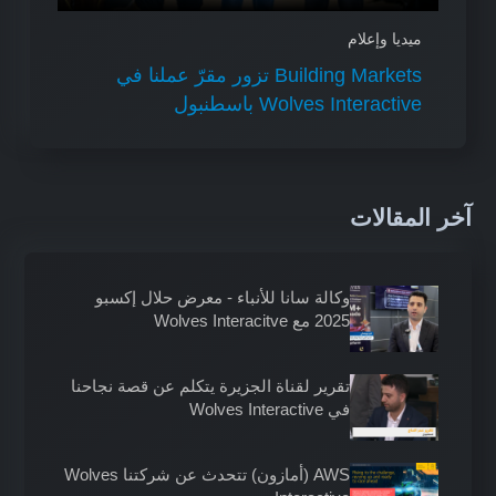
ميديا وإعلام
Building Markets تزور مقرّ عملنا في
Wolves Interactive باسطنبول
آخر المقالات
وكالة سانا للأنباء - معرض حلال إكسبو
2025 مع Wolves Interacitve
تقرير لقناة الجزيرة يتكلم عن قصة نجاحنا
في Wolves Interactive
AWS (أمازون) تتحدث عن شركتنا Wolves